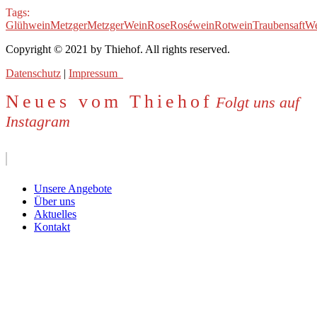
Tags:
Glühwein
Metzger
MetzgerWein
Rose
Roséwein
Rotwein
Traubensaft
We
Copyright © 2021 by Thiehof. All rights reserved.
Datenschutz
|
Impressum
Neues vom Thiehof
Folgt uns auf
Instagram
Unsere Angebote
Über uns
Aktuelles
Kontakt